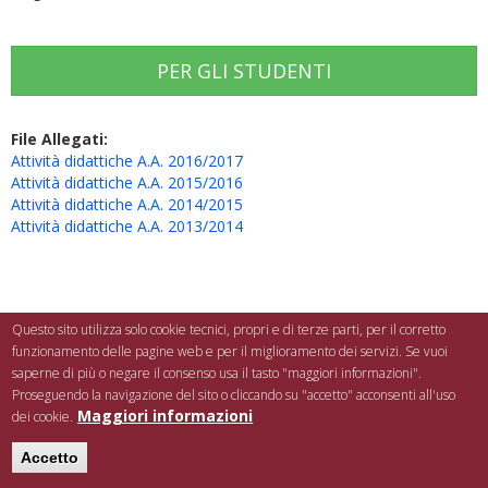
PER GLI STUDENTI
File Allegati:
Attività didattiche A.A. 2016/2017
Attività didattiche A.A. 2015/2016
Attività didattiche A.A. 2014/2015
Attività didattiche A.A. 2013/2014
Questo sito utilizza solo cookie tecnici, propri e di terze parti, per il corretto
funzionamento delle pagine web e per il miglioramento dei servizi. Se vuoi
saperne di più o negare il consenso usa il tasto "maggiori informazioni".
Proseguendo la navigazione del sito o cliccando su "accetto" acconsenti all'uso
Maggiori informazioni
dei cookie.
© Università degli Studi di Roma "La Sapienza" - Piazzale Aldo Moro 5, 00185 Roma
Accetto
Accessibilità